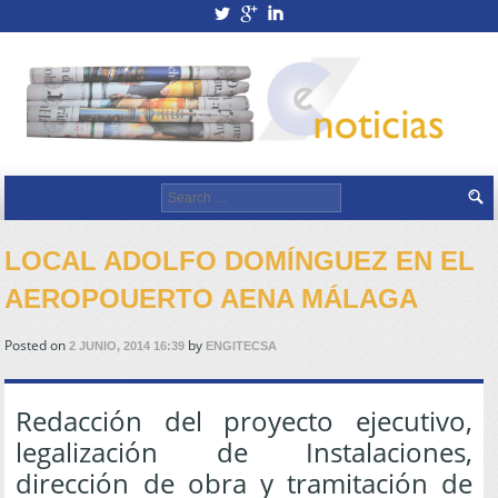
twitterbird
googleplus
linkedin
Search for:
LOCAL ADOLFO DOMÍNGUEZ EN EL
AEROPOUERTO AENA MÁLAGA
Posted on
by
2 JUNIO, 2014 16:39
ENGITECSA
Redacción del proyecto ejecutivo,
legalización de Instalaciones,
dirección de obra y tramitación de