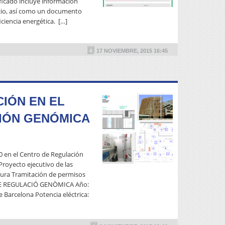
tificado incluye información
ficio, así como un documento
ciencia energética. […]
READ MORE
17 NOVIEMBRE, 2015 16:45
IÓN EN EL
IÓN GENÓMICA
90 en el Centro de Regulación
royecto ejecutivo de las
ctura Tramitación de permisos
READ MORE
E DE REGULACIÓ GENÒMICA Año:
 Barcelona Potencia eléctrica: