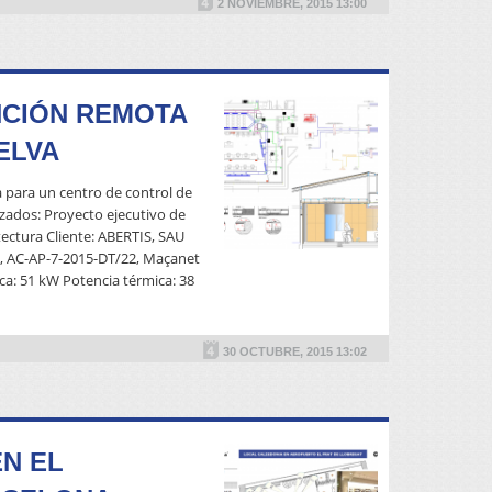
2 NOVIEMBRE, 2015 13:00
NCIÓN REMOTA
ELVA
a para un centro de control de
izados: Proyecto ejecutivo de
tectura Cliente: ABERTIS, SAU
, AC-AP-7-2015-DT/22, Maçanet
ica: 51 kW Potencia térmica: 38
READ MORE
30 OCTUBRE, 2015 13:02
N EL