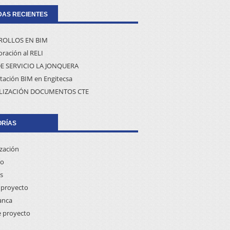
AS RECIENTES
ROLLOS EN BIM
ración al RELI
E SERVICIO LA JONQUERA
tación BIM en Engitecsa
LIZACIÓN DOCUMENTOS CTE
ORÍAS
ización
co
s
proyecto
anca
e proyecto