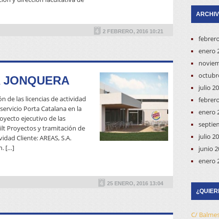
ARCHI
2 FEBRERO, 2016 10:21
febrer
enero 
noviem
octubr
A JONQUERA
julio 2
n de las licencias de actividad
febrer
servicio Porta Catalana en la
enero 
oyecto ejecutivo de las
septie
ilt Proyectos y tramitación de
julio 2
ividad Cliente: AREAS, S.A.
. […]
junio 
READ MORE
enero 
25 ENERO, 2016 13:04
¿QUIER
C/ Balmes