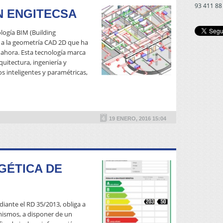
93 411 88
N ENGITECSA
logía BIM (Building
a la geometría CAD 2D que ha
 ahora. Esta tecnología marca
quitectura, ingeniería y
os inteligentes y paramétricas,
READ MORE
19 ENERO, 2016 15:04
GÉTICA DE
ediante el RD 35/2013, obliga a
 mismos, a disponer de un