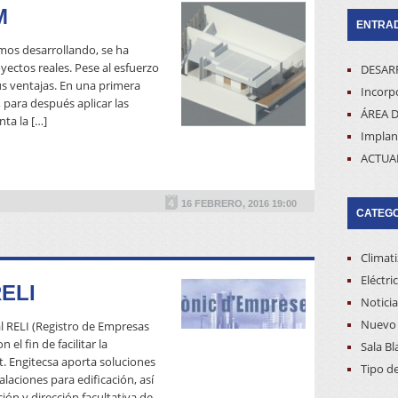
M
ENTRAD
mos desarrollando, se ha
ctos reales. Pese al esfuerzo
DESAR
sus ventajas. En una primera
Incorpo
 para después aplicar las
ÁREA D
nta la […]
Implan
ACTUA
READ MORE
16 FEBRERO, 2016 19:00
CATEG
Climat
Eléctri
ELI
Noticia
Nuevo 
l RELI (Registro de Empresas
 el fin de facilitar la
Sala Bl
READ MORE
t. Engitecsa aporta soluciones
Tipo d
alaciones para edificación, así
ión y dirección facultativa de