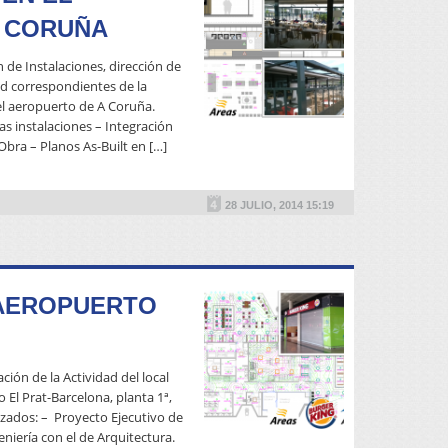
 CORUÑA
n de Instalaciones, dirección de
dad correspondientes de la
 el aeropuerto de A Coruña.
as instalaciones – Integración
Obra – Planos As-Built en […]
READ MORE
28 JULIO, 2014 15:19
 AEROPUERTO
ción de la Actividad del local
 El Prat-Barcelona, planta 1ª,
izados: – Proyecto Ejecutivo de
eniería con el de Arquitectura.