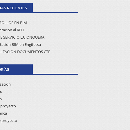
AS RECIENTES
ROLLOS EN BIM
ración al RELI
E SERVICIO LA JONQUERA
tación BIM en Engitecsa
LIZACIÓN DOCUMENTOS CTE
ORÍAS
ización
co
s
proyecto
anca
e proyecto