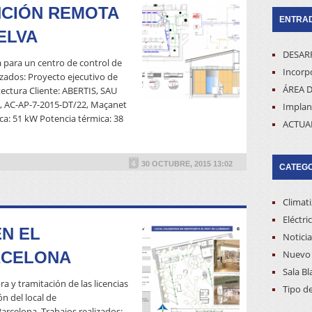
NCIÓN REMOTA
ENTRAD
ELVA
DESAR
a para un centro de control de
Incorpo
izados: Proyecto ejecutivo de
ÁREA D
tectura Cliente: ABERTIS, SAU
, AC-AP-7-2015-DT/22, Maçanet
Implan
ica: 51 kW Potencia térmica: 38
ACTUA
READ MORE
30 OCTUBRE, 2015 13:02
CATEG
Climat
Eléctri
N EL
Noticia
RCELONA
Nuevo 
Sala Bl
ra y tramitación de las licencias
Tipo d
ón del local de
rcelona. Trabajos realizados: