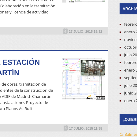
Colaboración en la tramitación
ARCHI
ones y licencia de actividad
READ MORE
febrer
enero 
27 JULIO, 2015 18:32
noviem
octubr
julio 2
 ESTACIÓN
febrer
enero 
ARTÍN
septie
 de obras, tramitación de
julio 2
dientes de la construcción de
junio 
de ADIF de Madrid- Chamartín.
enero 
s instalaciones Proyecto de
ra Planos As-Built
READ MORE
¿QUIER
17 JULIO, 2015 11:35
C/ Balmes