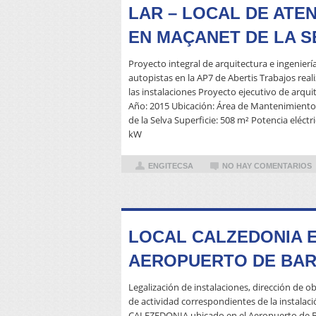
LAR – LOCAL DE ATE
EN MAÇANET DE LA S
Proyecto integral de arquitectura e ingenierí
autopistas en la AP7 de Abertis Trabajos real
las instalaciones Proyecto ejecutivo de arqui
Año: 2015 Ubicación: Área de Mantenimiento
de la Selva Superficie: 508 m² Potencia eléctr
kW
ENGITECSA
NO HAY COMENTARIOS
LOCAL CALZEDONIA E
AEROPUERTO DE BA
Legalización de instalaciones, dirección de ob
de actividad correspondientes de la instalaci
CALEZEDONIA ubicado en el Aeropuerto de Ba