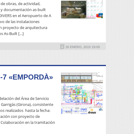
de obras, de actividad,
as y documentación as-built
 DIVERS en el Aeropuerto de A
vo de las instalaciones
on proyecto de arquitectura
READ MORE
s As-Built […]
26 ENERO, 2015 19:05
P-7 «EMPORDÀ»
elación del Área de Servicio
 Garrigàs (Girona), consistente
os realizados hasta la fecha:
gración con proyecto de
: Colaboración en la tramitación
READ MORE