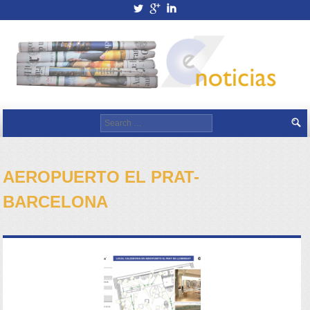
twitterbird
googleplus
linkedin
Search for:
AEROPUERTO EL PRAT-
BARCELONA