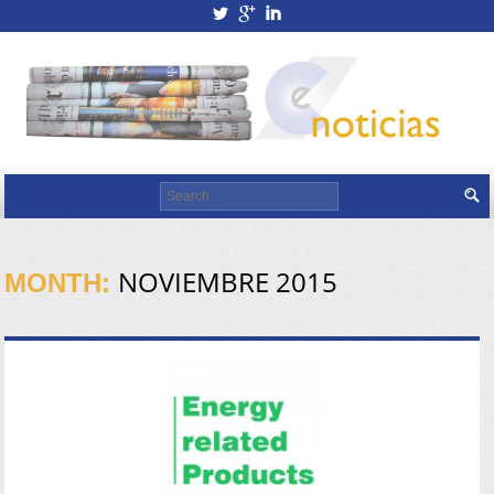
twitterbird
googleplus
linkedin
Search for:
NOVIEMBRE 2015
MONTH: