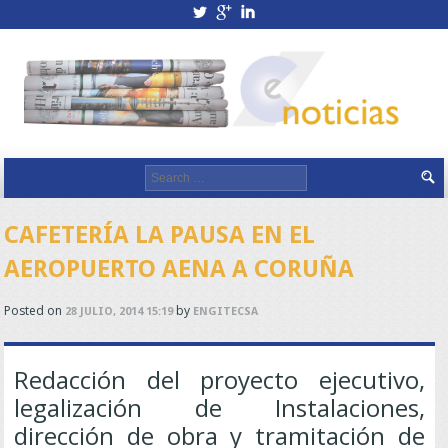
twitterbird
googleplus
linkedin
Search for:
CAFETERÍA LA PAUSA EN EL
AEROPUERTO AENA A CORUÑA
Posted on
by
28 JULIO, 2014 15:19
ENGITECSA
Redacción del proyecto ejecutivo,
legalización de Instalaciones,
dirección de obra y tramitación de