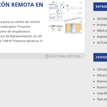
CIÓN REMOTA EN
ENTRAD
DESAR
ía para un centro de control
Incorpo
 realizados: Proyecto
ÁREA D
utivo de arquitectura
 Área de Mantenimiento, AC-AP-
Implan
: 508 m² Potencia eléctrica: 51
ACTUA
READ MORE
30 OCTUBRE, 2015 13:02
CATEGO
Climat
Eléctri
Noticia
Nuevo 
Sala B
Tipo d