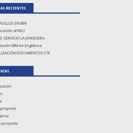
AS RECIENTES
ROLLOS EN BIM
ración al RELI
E SERVICIO LA JONQUERA
tación BIM en Engitecsa
LIZACIÓN DOCUMENTOS CTE
RÍAS
ización
co
s
proyecto
lanca
e proyecto