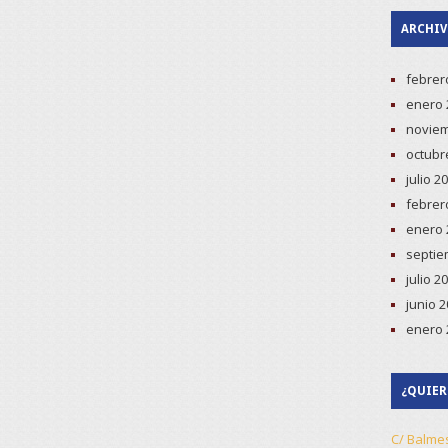
ARCHI
febrer
enero 
noviem
octubr
julio 2
febrer
enero 
septie
julio 2
junio 
enero 
¿QUIER
C/ Balme