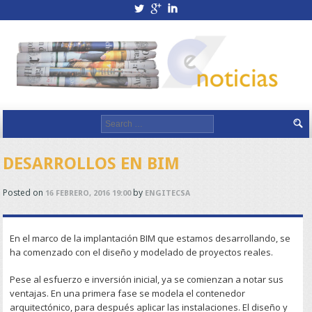
twitterbird
googleplus
linkedin
Search for:
DESARROLLOS EN BIM
Posted on
by
16 FEBRERO, 2016 19:00
ENGITECSA
En el marco de la implantación BIM que estamos desarrollando, se
ha comenzado con el diseño y modelado de proyectos reales.
Pese al esfuerzo e inversión inicial, ya se comienzan a notar sus
ventajas. En una primera fase se modela el contenedor
arquitectónico, para después aplicar las instalaciones. El diseño y