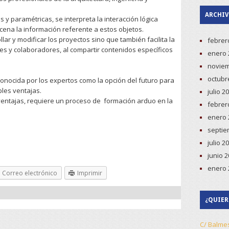
ARCHI
es y paramétricas, se interpreta la interacción lógica
acena la información referente a estos objetos.
lar y modificar los proyectos sino que también facilita la
febrer
les y colaboradores, al compartir contenidos específicos
enero 
noviem
octubr
onocida por los expertos como la opción del futuro para
ples ventajas.
julio 2
ventajas, requiere un proceso de formación arduo en la
febrer
enero 
septie
julio 2
junio 
enero 
Correo electrónico
Imprimir
¿QUIER
C/ Balme