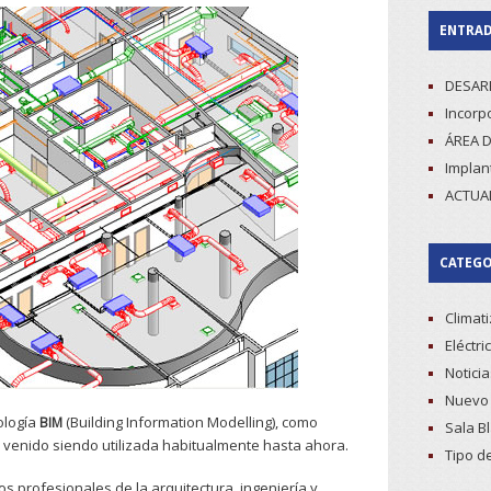
ENTRAD
DESAR
Incorpo
ÁREA D
Implan
ACTUA
CATEGO
Climat
Eléctri
Noticia
Nuevo 
ología
(Building Information Modelling), como
BIM
Sala B
venido siendo utilizada habitualmente hasta ahora.
Tipo d
s profesionales de la arquitectura, ingeniería y