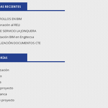
AS RECIENTES
ROLLOS EN BIM
ración al RELI
E SERVICIO LA JONQUERA
tación BIM en Engitecsa
LIZACIÓN DOCUMENTOS CTE
RÍAS
ización
co
s
proyecto
lanca
e proyecto