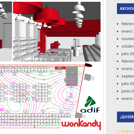
ARCHI
febrer
enero 
noviem
octubr
julio 2
febrer
enero 
septie
julio 2
junio 
enero 
¿QUIER
C/ Balme