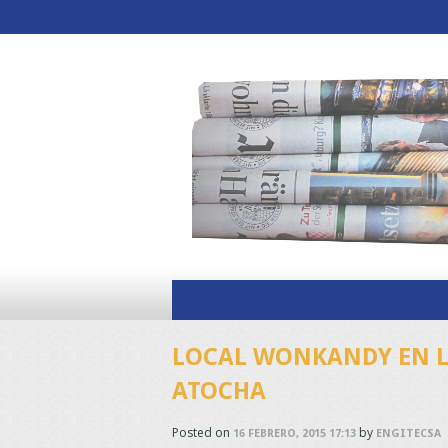
LOCAL WONKANDY EN L
ATOCHA
Posted on
by
16 FEBRERO, 2015 17:13
ENGITECSA