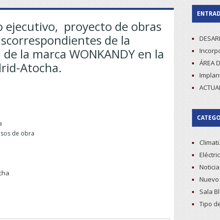
ENTRAD
o ejecutivo, proyecto de obras
ascorrespondientes de la
DESAR
al de la marca WONKANDY en la
Incorpo
ÁREA D
rid-Atocha.
Implan
ACTUA
CATEGO
a
isos de obra
Climat
Eléctri
Noticia
ocha
Nuevo 
Sala B
Tipo d