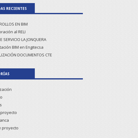
AS RECIENTES
ROLLOS EN BIM
ración al RELI
E SERVICIO LA JONQUERA
tación BIM en Engitecsa
LIZACIÓN DOCUMENTOS CTE
RÍAS
ización
co
s
proyecto
lanca
e proyecto