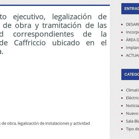
ENTRAD
o ejecutivo, legalización de
n de obra y tramitación de las
DESAR
dad correspondientes de la
Incorpo
ÁREA D
 de Caffriccio ubicado en el
Implan
.
ACTUA
CATEG
Climat
Eléctri
Noticia
Nuevo 
Sala Bl
de obra, legalización de instalaciones y actividad
Tipo d