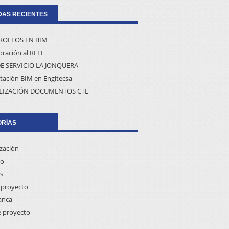
AS RECIENTES
ROLLOS EN BIM
ración al RELI
E SERVICIO LA JONQUERA
tación BIM en Engitecsa
LIZACIÓN DOCUMENTOS CTE
ORÍAS
ización
co
s
proyecto
anca
e proyecto