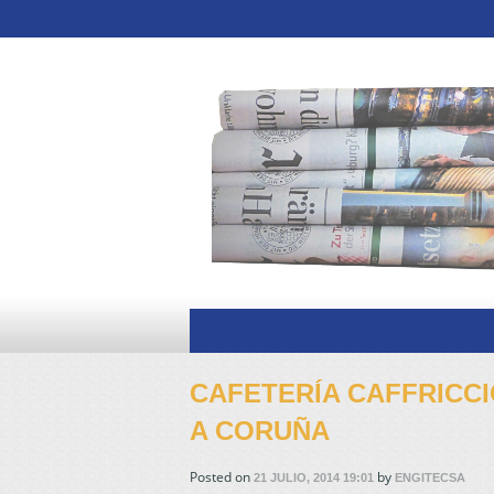
CAFETERÍA CAFFRICC
A CORUÑA
Posted on
by
21 JULIO, 2014 19:01
ENGITECSA