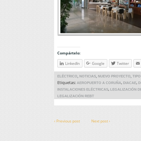
Compártelo:
LinkedIn
Google
Twitter
,
,
,
ELÉCTRICO
NOTICIAS
NUEVO PROYECTO
TIP
Etiquetas:
,
,
AEROPUERTO A CORUÑA
DIACAE
D
,
INSTALACIONES ELÉCTRICAS
LEGALIZACIÓN D
LEGALIZACIÓN REBT
‹ Previous post
Next post ›