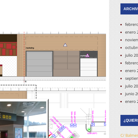
ARCHI
febrer
enero 
noviem
octubr
julio 2
febrer
enero 
septie
julio 2
junio 
enero 
¿QUIER
C/ Balmes