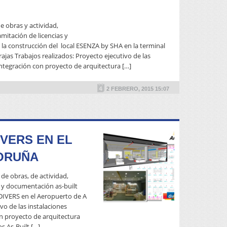
READ MORE
e obras y actividad,
ramitación de licencias y
la construcción del local ESENZA by SHA en la terminal
jas Trabajos realizados: Proyecto ejecutivo de las
Integración con proyecto de arquitectura […]
2 FEBRERO, 2015 15:07
VERS EN EL
ORUÑA
de obras, de actividad,
as y documentación as-built
 DIVERS en el Aeropuerto de A
vo de las instalaciones
on proyecto de arquitectura
READ MORE
s As-Built […]