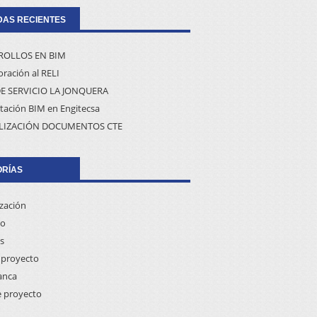
AS RECIENTES
ROLLOS EN BIM
ración al RELI
E SERVICIO LA JONQUERA
tación BIM en Engitecsa
LIZACIÓN DOCUMENTOS CTE
ORÍAS
ización
co
s
proyecto
anca
e proyecto