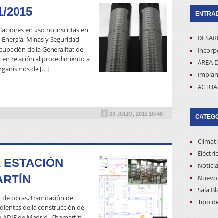
/2015
ENTRAD
laciones en uso no inscritas en
DESAR
e Energía, Minas y Seguridad
upación de la Generalitat de
Incorpo
 en relación al procedimiento a
ÁREA D
 Organismos de […]
Implan
ACTUA
READ MORE
20 JULIO, 2015 10:48
CATEG
Climat
Eléctri
 ESTACIÓN
Noticia
ARTÍN
Nuevo 
Sala Bl
 de obras, tramitación de
Tipo d
dientes de la construcción de
de ADIF de Madrid- Chamartín.