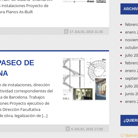
s instalaciones Proyecto de
ARCHI
ra Planos As-Built
READ MORE
febrer
enero 
17 JULIO, 2015 11:35
noviem
octubr
julio 2
PASEO DE
febrer
enero 
NA
septie
n de instalaciones, dirección
julio 2
actividad correspondientes del
junio 
ia de Barcelona. Trabajos
enero 
ciones Proyecto ejecutivo de
s Dirección Facultativa
READ MORE
e obra, legalización de […]
¿QUIER
6 JULIO, 2015 17:00
C/ Balmes